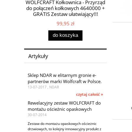
 5m/19mm
WOLFCRAFT Kołkownica - Przyrząd
WOLFCRAF
30-697
do połączeń kołkowych 4640000 +
GRATIS Zestaw ułatwiający!!!
99,95 zł
do koszyka
Artykuły
Sklep NDAR w elitarnym gronie e-
partnerów marki Wolfcraft w Polsce.
13-07-2017 , NDAR
czytaj całość »
Rewelacyjny zestaw WOLFCRAFT do
montażu ościeżnic opaskowych
30-07-2014
Zestaw do montażu opaskowych ościeżnic
drzwiowych, to kolejny innowacyjny produkt z