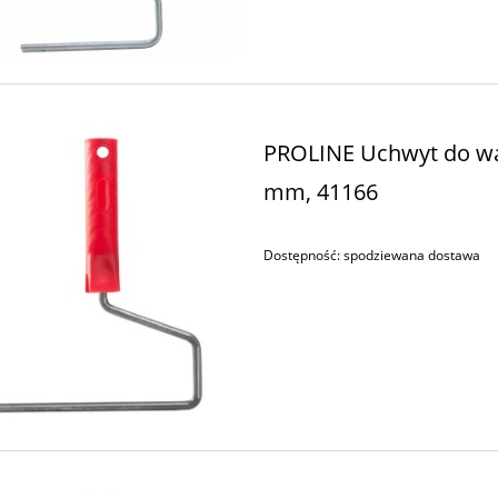
T Kątownik japoński 3D
WOLFCRAFT Kołkownica Przyrz
5208000
do połączeń kołkowych 46400
24,99 zł
74,99 zł
do koszyka
do koszyka
PROLINE Uchwyt do wa
mm, 41166
Dostępność:
spodziewana dostawa