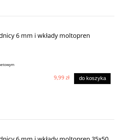
dnicy 6 mm i wkłady moltopren
rnetowym
9,99 zł
do koszyka
dnicy 6 mm i wkłady moltopren 35x50