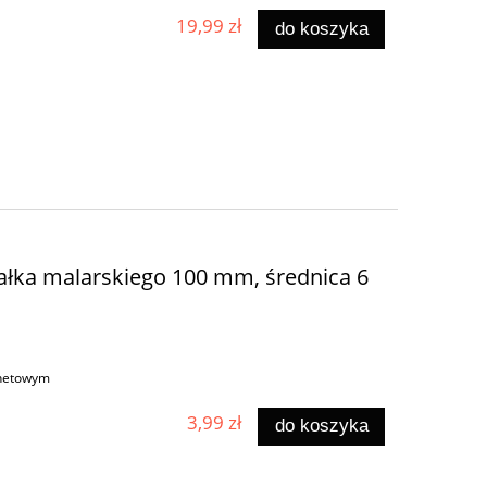
19,99 zł
do koszyka
łka malarskiego 100 mm, średnica 6
rnetowym
3,99 zł
do koszyka