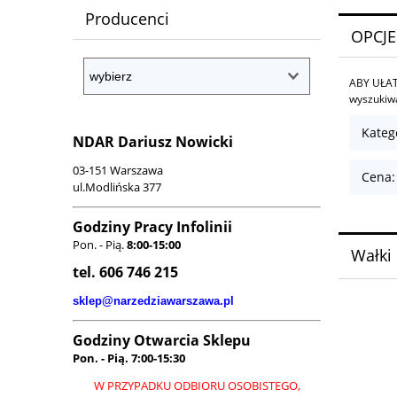
Producenci
OPCJE
ABY UŁAT
wyszuki
Kateg
NDAR Dariusz Nowicki
03-151 Warszawa
Cena:
ul.Modlińska 377
Godziny Pracy Infolinii
Pon. - Pią.
8:00-15:00
Wałki
tel. 606 746 215
sklep@narzedziawarszawa.pl
Godziny Otwarcia Sklepu
Pon. - Pią.
7:00-15:30
W PRZYPADKU ODBIORU OSOBISTEGO,