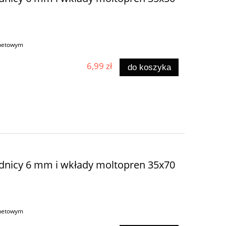
rnetowym
6,99 zł
do koszyka
dnicy 6 mm i wkłady moltopren 35x70
rnetowym