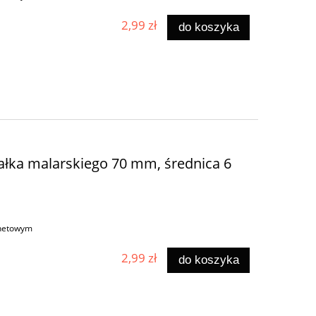
2,99 zł
do koszyka
łka malarskiego 70 mm, średnica 6
rnetowym
2,99 zł
do koszyka