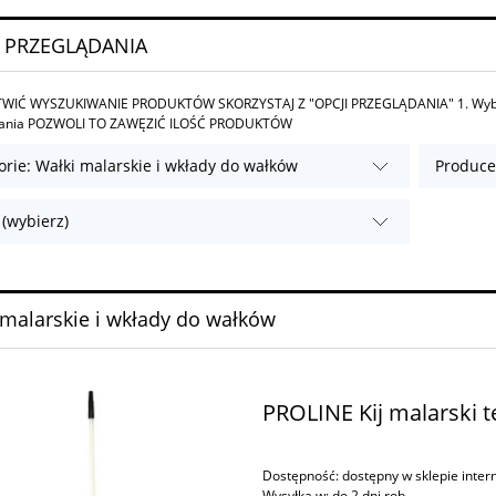
 PRZEGLĄDANIA
WIĆ WYSZUKIWANIE PRODUKTÓW SKORZYSTAJ Z "OPCJI PRZEGLĄDANIA" 1. Wybierz
wania POZWOLI TO ZAWĘZIĆ ILOŚĆ PRODUKTÓW
orie: Wałki malarskie i wkłady do wałków
Producen
 (wybierz)
 malarskie i wkłady do wałków
PROLINE Kij malarski 
Dostępność:
dostępny w sklepie inte
Wysyłka w:
do 2 dni rob.