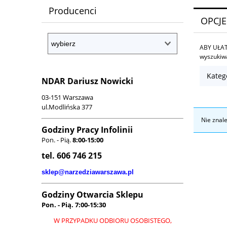
Producenci
OPCJE
ABY UŁAT
wyszuki
Kateg
NDAR Dariusz Nowicki
03-151 Warszawa
ul.Modlińska 377
Nie znal
Godziny Pracy Infolinii
Pon. - Pią.
8:00-15:00
tel. 606 746 215
sklep@narzedziawarszawa.pl
Godziny Otwarcia Sklepu
Pon. - Pią.
7:00-15:30
W PRZYPADKU ODBIORU OSOBISTEGO,