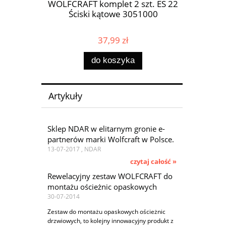
/19mm
WOLFCRAFT komplet 2 szt. ES 22
LAHTI P
30-497
Ściski kątowe 3051000
szare
37,99 zł
do koszyka
Artykuły
Sklep NDAR w elitarnym gronie e-
partnerów marki Wolfcraft w Polsce.
13-07-2017 , NDAR
czytaj całość »
Rewelacyjny zestaw WOLFCRAFT do
montażu ościeżnic opaskowych
30-07-2014
Zestaw do montażu opaskowych ościeżnic
drzwiowych, to kolejny innowacyjny produkt z