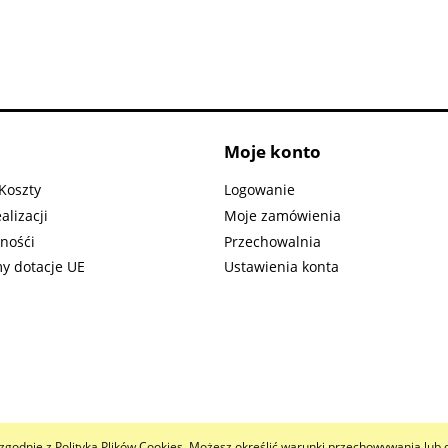
Moje konto
Koszty
Logowanie
alizacji
Moje zamówienia
nośći
Przechowalnia
y dotacje UE
Ustawienia konta
 i zgodnie z Polityką Plików Cookies. Możesz określić warunki przechowywania lub