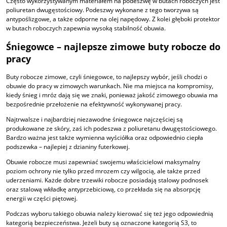
Często wykorzystywanym materiałem na podeszwę w butach roboczych jest
poliuretan dwugęstościowy. Podeszwy wykonane z tego tworzywa są
antypoślizgowe, a także odporne na olej napędowy. Z kolei głęboki protektor
w butach roboczych zapewnia wysoką stabilność obuwia.
Śniegowce – najlepsze zimowe buty robocze do
pracy
Buty robocze zimowe, czyli śniegowce, to najlepszy wybór, jeśli chodzi o
obuwie do pracy w zimowych warunkach. Nie ma miejsca na kompromisy,
kiedy śnieg i mróz dają się we znaki, ponieważ jakość zimowego obuwia ma
bezpośrednie przełożenie na efektywność wykonywanej pracy.
Najtrwalsze i najbardziej niezawodne śniegowce najczęściej są
produkowane ze skóry, zaś ich podeszwa z poliuretanu dwugęstościowego.
Bardzo ważna jest także wymienna wyściółka oraz odpowiednio ciepła
podszewka – najlepiej z dzianiny futerkowej.
Obuwie robocze musi zapewniać swojemu właścicielowi maksymalny
poziom ochrony nie tylko przed mrozem czy wilgocią, ale także przed
uderzeniami. Każde dobre trzewiki robocze posiadają stalowy podnosek
oraz stalową wkładkę antyprzebiciową, co przekłada się na absorpcję
energii w części piętowej.
Podczas wyboru takiego obuwia należy kierować się też jego odpowiednią
kategorią bezpieczeństwa. Jeżeli buty są oznaczone kategorią S3, to