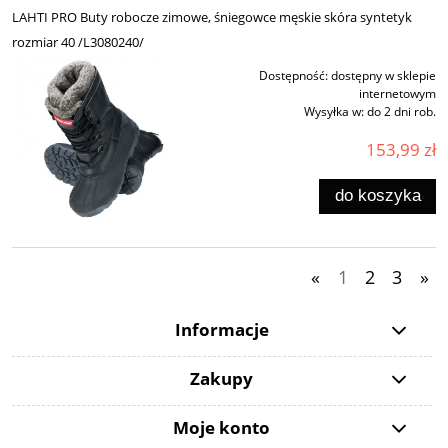
LAHTI PRO Buty robocze zimowe, śniegowce męskie skóra syntetyk
rozmiar 40 /L3080240/
Dostępność:
dostępny w sklepie
internetowym
Wysyłka w:
do 2 dni rob.
153,99 zł
do koszyka
«
1
2
3
»
Informacje
Zakupy
Moje konto