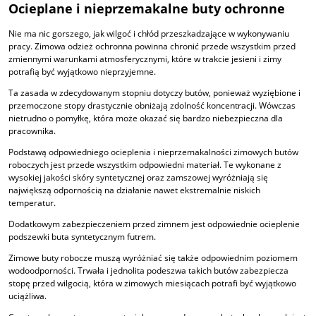
Ocieplane i nieprzemakalne buty ochronne
Nie ma nic gorszego, jak wilgoć i chłód przeszkadzające w wykonywaniu
pracy. Zimowa odzież ochronna powinna chronić przede wszystkim przed
zmiennymi warunkami atmosferycznymi, które w trakcie jesieni i zimy
potrafią być wyjątkowo nieprzyjemne.
Ta zasada w zdecydowanym stopniu dotyczy butów, ponieważ wyziębione i
przemoczone stopy drastycznie obniżają zdolność koncentracji. Wówczas
nietrudno o pomyłkę, która może okazać się bardzo niebezpieczna dla
pracownika.
Podstawą odpowiedniego ocieplenia i nieprzemakalności zimowych butów
roboczych jest przede wszystkim odpowiedni materiał. Te wykonane z
wysokiej jakości skóry syntetycznej oraz zamszowej wyróżniają się
największą odpornością na działanie nawet ekstremalnie niskich
temperatur.
Dodatkowym zabezpieczeniem przed zimnem jest odpowiednie ocieplenie
podszewki buta syntetycznym futrem.
Zimowe buty robocze muszą wyróżniać się także odpowiednim poziomem
wodoodporności. Trwała i jednolita podeszwa takich butów zabezpiecza
stopę przed wilgocią, która w zimowych miesiącach potrafi być wyjątkowo
uciążliwa.