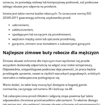
oznacza, że posiadają stalowy lub kompozytowy podnosek, zaś podeszwa
takiego obuwia jest odporna na przebicie.
Istotna jest także norma butów roboczych. Te oznaczone normą ISO
20345:2011 gwarantują ochronę użytkownika przed:
uderzeniami,
zakleszczeniem,
spadającymi lub toczącymi się przedmiotami,
wejściem między ostre lub spiczaste przedmioty,
gorącem, zimnem oraz kontaktem z substancjami gorącymi.
Najlepsze zimowe buty robocze dla mężczyzn
Zimowe obuwie ochronne dla mężczyzn musi wyróżniać się przede
wszystkim doskonałą odpornością na wilgoć oraz niskie temperatury.
Odpowiednia, antypoślizgowa podeszwa daje pewność, że praca będzie
przebiegała sprawnie, nawet w ciężkich warunkach pogodowych, w których
nietrudno o niebezpieczne poślizgnięcie się.
Warto dodać, że takie buty muszą być dostępne w bogatej gamie
rozmiarów, zaczynając od numeru 36 i kończąc na 48.
Tak zabezpieczona przed chłodem i wilgocią stopa powinna być także
odpowiednio chroniona przed wszelkimi uderzeniami. To właśnie dlatego
tak ważne jest, aby wybierać zimowe obuwie ochronne od renomowanych i